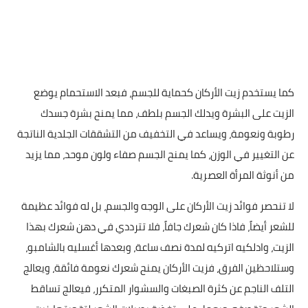
كما يستخدم زيت الأركان كحماية للجسم، فبعد الاستحمام يوضع
الزيت على البشرة ويدلك الجسم بلطف، مما يمنح بشرة جسدك
رطوبة ونعومة، ويساعد في التخفيف من التشققات الجلدية الناتجة
عن التغيير في الوزن، كما يمنح الجسم صفاء ولون موحد، مما يزيد
من أنوثة المرأة العصرية.
لا تنحصر فوائد زيت الأركان على الوجه والجسم، بل له فوائد عظيمة
للشعر أيضاً، فاذا كان شعرك جافاً، فلا تترددي في دهن شعرك بهذا
الزيت، وادلكيه اتركيه لمدة نصف ساعة، وبعدها أغسليه بالشامبو،
وستلاحظين الفرق، فزيت الأركان يمنح شعرك نعومة فائقة، ويعالج
التلف الناجم عن كثرة الصبغات والسشوار المتكرر، فيعالج تساقط