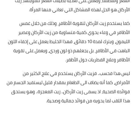
الشعر وتقصفه، ويعمل على تغذية بصيلات الشعر لتقويتها، زيت
الأركان هو الحل لهذه المشاكل التي تعاني منها المرأة.
كما يستخدم زيت الأركان لتقوية الأظافر، وذلك من خلال غمس
الأظافر في وعاء يحوي كمية متساوية من زيت الأركان وعصير
الليمون، ويترك لمدة 10 دقائق، فهذا الخليط يعمل على إخفاء اللون
الباهت في الأظافر، بل يجعلهم ذو لون وردي، ويعمل على تقوية
الأظافر وعلاج الفطريات حول الأظفر.
ليس هذا فحسب.. فزيت الأركان يستخدم في علاج الكثير من
الأمراض، كما أنه يضاف الى الطعام بمقدار قليل ليستفيد الجسم من
فوائده الصحية، اذ يسمى زيت الأركان.. زيت المعجزة.. وهو يستحق
هذا اللقب لما يحويه من فوائد جمالية وصحية.