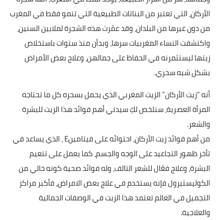
الأركان، التي تعتبر من البناتات الطبيعية التي تنمو فقط في المغرب
من دون غيرها من البلدان، وقد عمّرت هذه الشجرة لملايين السنين،
واكتشفت النساء المغربيات سرها، وبدأن منذ سنوات باستخلاص
زيتها ليستثمرنه في الحفاظ على جمالهن، وعلاج بعض الأمراض
بشكل شبه سحري.
أنه “زيت الأركان” الزيت المغربي الذي يحمل بسحره كل ما تحتاجه
المرأة العصرية، سنلخص لكِ سيدتي أهم فوائد هذا الزيت للبشرة
والشعر.
من أهم فوائد زيت الأركان، احتوائه على فيتامينE ، الذي يساعد في
تأخر ظهور التجاعيد على الوجه والجسم، كما يعمل على تنعيم
البشرة، وعلاج فعّال للشعر التالف، وله فوائد صحية كونه خالي من
الكوليستيرول فإنه يستخدم في علاج بعض الامراض، فأكبر مراكز
التجميل في العالم تعتمد هذا الزيت في الوصفات الجمالية
والعلاجية.