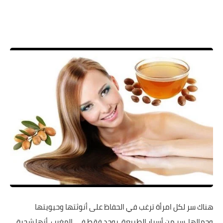
هناك سر لكل امرأة ترغب في الحفاظ على أنوثتها وحيويتها
وجمالها، سر من أسرار الطبيعة، يوجد فقط في المغرب، أنها شجرة