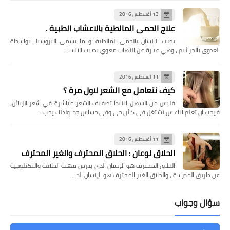
13 أغسطس 2016
علاج الحمى المالطية بالاعشاب الطبية .
التجارة الاكترونية
يصاب الانسان بالحمى المالطية او ما يسمى البروسيلا بواسطة
أفكار لحملات اعلانية ناجحة على مواقع
العدوى بالجراثيم ، وهي عبارة عن التهاب معوي يصيب الانسا…
التواصل الاجتماعي
11 أغسطس 2016
كيف نتعامل مع الشعر لاول مرة ؟
فليس من السهل أننبدأ تصفيف الشعر مباشرة في شعر الزبائن،
فيجب أن تعلم انك س تشتغل في كائن حي وفي حساس جدا ولذلك يجب …
11 أغسطس 2016
الحلاق نوعان : الحلاق المحترف والغير المحترف
الحلاق المحترف هو الإنسان الدي يدرس مهنة الحلاقة والتكنلوجية
عن طريق المدرسة ، والحلاق الغير المحترف هو الإنسان الد…
التجارة الاكترونية
كيف تبدأ حملتك الاعلانية على منصة
سؤال وجواب
جوجل أدز Google Ads وتوصيل خدماتك
لآلاف المستخدمين عبر الانترنت؟